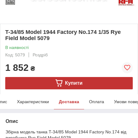
T-34/85 Model 1944 Factory No.174 1/35 Rye
Field Model 5079
В наявності
Код: 5079
Роздріб
1 852
₴
Купити
пис
Характеристики
Доставка
Оплата
Умови пове
Опис
Збірна модель танка T-34/85 Model 1944 Factory No.174 від
виробника Rye Field Model 5079