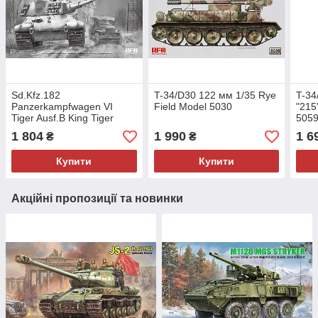
Sd.Kfz.182
T-34/D30 122 мм 1/35 Rye
T-34
Panzerkampfwagen VI
Field Model 5030
"215
Tiger Ausf.B King Tiger
505
ARDENNES 1944 1/35 Rye
1 804
1 990
1 6
₴
₴
Field Model 5137
Купити
Купити
Акційні пропозиції та новинки