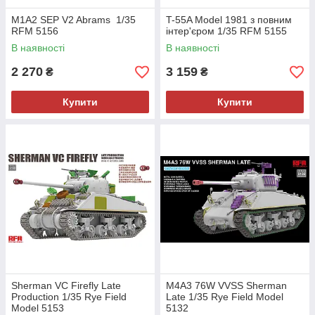
M1A2 SEP V2 Abrams 1/35
T-55A Model 1981 з повним
RFM 5156
інтер'єром 1/35 RFM 5155
В наявності
В наявності
2 270
3 159
₴
₴
Купити
Купити
Sherman VC Firefly Late
M4A3 76W VVSS Sherman
Production 1/35 Rye Field
Late 1/35 Rye Field Model
Model 5153
5132