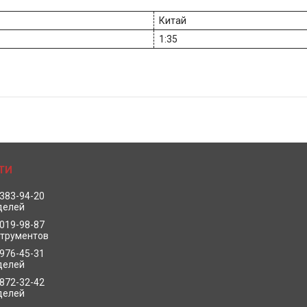
Китай
1:35
 383-94-20
делей
 019-98-87
струментов
 976-45-31
делей
 872-32-42
делей