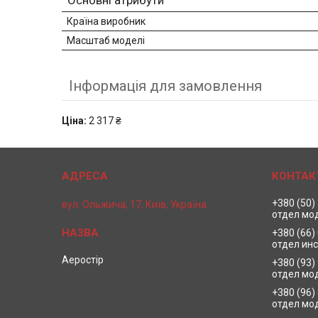
Основні атрибути
Країна виробник
Масштаб моделі
Інформація для замовлення
Ціна:
2 317 ₴
+380 (50)
вул. Ольжича, 17, Київ, Україна
отдел мо
+380 (66)
отдел ин
Аеростір
+380 (93)
отдел мо
+380 (96)
отдел мо