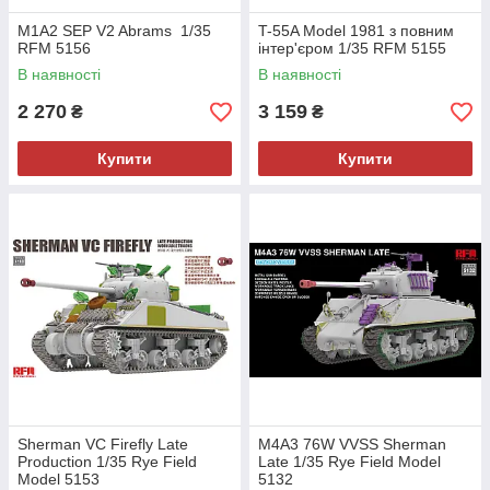
M1A2 SEP V2 Abrams 1/35
T-55A Model 1981 з повним
RFM 5156
інтер'єром 1/35 RFM 5155
В наявності
В наявності
2 270
3 159
₴
₴
Купити
Купити
Sherman VC Firefly Late
M4A3 76W VVSS Sherman
Production 1/35 Rye Field
Late 1/35 Rye Field Model
Model 5153
5132