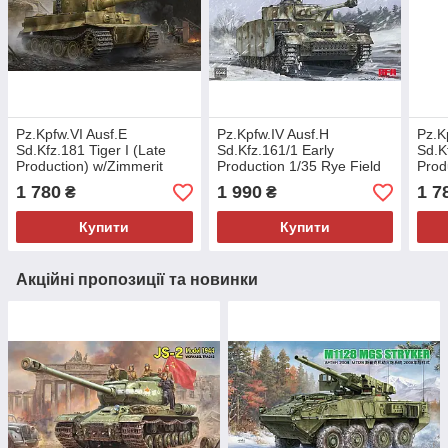
Pz.Kpfw.VI Ausf.E
Pz.Kpfw.IV Ausf.H
Pz.K
Sd.Kfz.181 Tiger I (Late
Sd.Kfz.161/1 Early
Sd.K
Production) w/Zimmerit
Production 1/35 Rye Field
Prod
1/35 Trumpeter 09540
Model 5046
1/35
1 780
1 990
1 7
₴
₴
Купити
Купити
Акційні пропозиції та новинки