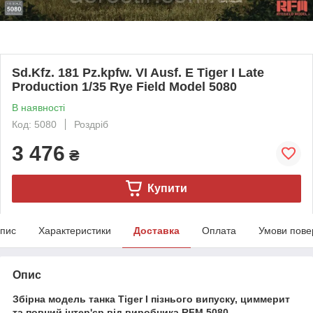
Sd.Kfz. 181 Pz.kpfw. VI Ausf. E Tiger I Late
Production 1/35 Rye Field Model 5080
В наявності
Код: 5080
Роздріб
3 476
₴
Купити
пис
Характеристики
Доставка
Оплата
Умови пове
Опис
Збірна модель танка Tiger I пізнього випуску, циммерит
та повний інтер'єр від виробника RFM 5080