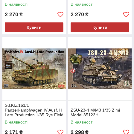
В наявності
В наявності
2 270
2 270
₴
₴
Купити
Купити
Sd.Kfz.161/1
Panzerkampfwagen IV Ausf. H
ZSU-23-4 M/M3 1/35 Zimi
Late Production 1/35 Rye Field
Model 35123H
Model 5127
В наявності
В наявності
2 171
2 298
₴
₴