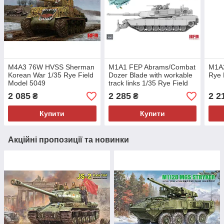
M4A3 76W HVSS Sherman
M1A1 FEP Abrams/Combat
M1A2
Korean War 1/35 Rye Field
Dozer Blade with workable
Rye 
Model 5049
track links 1/35 Rye Field
Model 5048
2 085
2 285
2 2
₴
₴
Купити
Купити
Акційні пропозиції та новинки