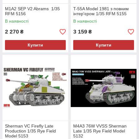
M1A2 SEP V2 Abrams 1/35
T-55A Model 1981 з повним
RFM 5156
інтер'єром 1/35 RFM 5155
В наявності
В наявності
2 270
3 159
₴
₴
Купити
Купити
Sherman VC Firefly Late
M4A3 76W VVSS Sherman
Production 1/35 Rye Field
Late 1/35 Rye Field Model
Model 5153
5132