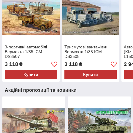
3-портивні автомобілі
Трисмугові вантажівки
Авт
Вермахта 1/35 ICM
Вермахта 1/35 ICM
(Kfz
DS3507
DS3508
L150
3 118
3 118
2 9
₴
₴
Купити
Купити
Акційні пропозиції та новинки