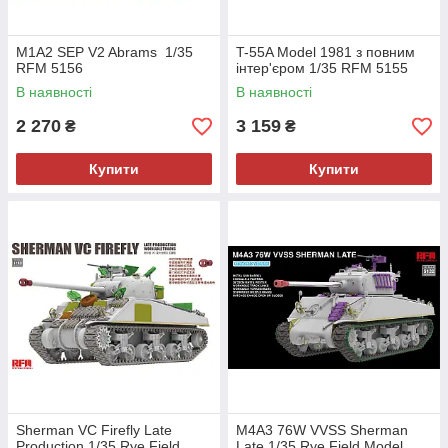
M1A2 SEP V2 Abrams 1/35
T-55A Model 1981 з повним
RFM 5156
інтер'єром 1/35 RFM 5155
В наявності
В наявності
2 270
3 159
₴
₴
Купити
Купити
Sherman VC Firefly Late
M4A3 76W VVSS Sherman
Production 1/35 Rye Field
Late 1/35 Rye Field Model