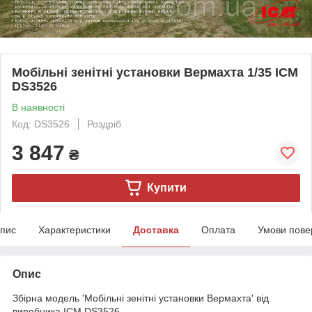
Мобільні зенітні установки Вермахта 1/35 ICM
DS3526
В наявності
Код: DS3526
Роздріб
3 847
₴
Купити
пис
Характеристики
Доставка
Оплата
Умови пове
Опис
Збірна модель 'Мобільні зенітні установки Вермахта' від
виробника ICM DS3526