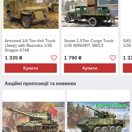
Armored 1/4 Ton 4x4 Truck
Soviet 1,5Ton Corgo Truck
SAS 
(Jeep) with Bazooka 1/35
1/35 MINIART 38013
1/35
Dragon 6748
1 335
1 790
1 3
₴
₴
Купити
Купити
Акційні пропозиції та новинки