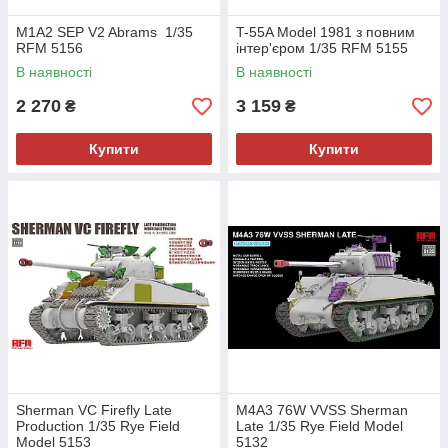
M1A2 SEP V2 Abrams 1/35
T-55A Model 1981 з повним
RFM 5156
інтер'єром 1/35 RFM 5155
В наявності
В наявності
2 270
3 159
₴
₴
Купити
Купити
Sherman VC Firefly Late
M4A3 76W VVSS Sherman
Production 1/35 Rye Field
Late 1/35 Rye Field Model
Model 5153
5132