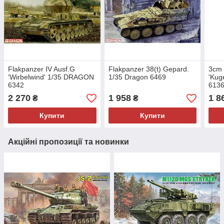
Flakpanzer IV Ausf.G
Flakpanzer 38(t) Gepard.
3cm 
'Wirbelwind' 1/35 DRAGON
1/35 Dragon 6469
'Kug
6342
613
2 270
1 958
1 8
₴
₴
Купити
Купити
Акційні пропозиції та новинки