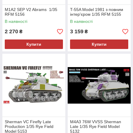
M1A2 SEP V2 Abrams 1/35
T-55A Model 1981 з повним
RFM 5156
інтер'єром 1/35 RFM 5155
В наявності
В наявності
2 270
3 159
₴
₴
Купити
Купити
Sherman VC Firefly Late
M4A3 76W VVSS Sherman
Production 1/35 Rye Field
Late 1/35 Rye Field Model
Model 5153
5132