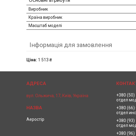
Основні атрибути
Виробник
Країна виробник
Масштаб моделі
Інформація для замовлення
Ціна:
1 513 ₴
+380 (50)
вул. Ольжича, 17, Київ, Україна
отдел мо
+380 (66)
отдел ин
Аеростір
+380 (93)
отдел мо
+380 (96)