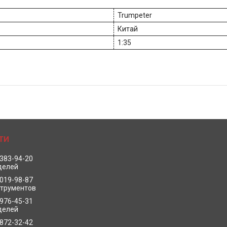
Trumpeter
Китай
1:35
 383-94-20
делей
 019-98-87
струментов
 976-45-31
делей
 872-32-42