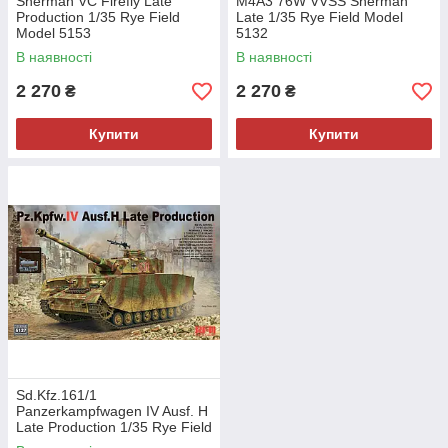
Sherman VC Firefly Late
M4A3 76W VVSS Sherman
Production 1/35 Rye Field
Late 1/35 Rye Field Model
Model 5153
5132
В наявності
В наявності
2 270
2 270
₴
₴
Купити
Купити
Sd.Kfz.161/1
Panzerkampfwagen IV Ausf. H
Late Production 1/35 Rye Field
Model 5127