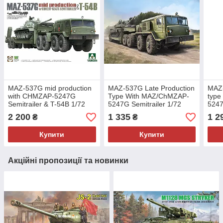
MAZ-537G mid production
MAZ-537G Late Production
MAZ-
with CHMZAP-5247G
Type With MAZ/ChMZAP-
type
Semitrailer & T-54B 1/72
5247G Semitrailer 1/72
5247
Takom 5013
Trumpeter 07195
Trum
2 200
1 335
1 2
₴
₴
Купити
Купити
Акційні пропозиції та новинки