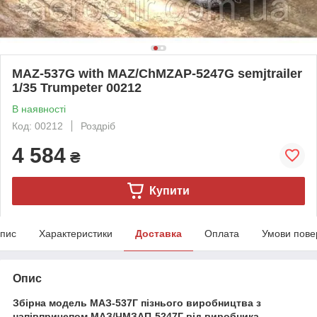
MAZ-537G with MAZ/ChMZAP-5247G semjtrailer
1/35 Trumpeter 00212
В наявності
Код: 00212
Роздріб
4 584
₴
Купити
пис
Характеристики
Доставка
Оплата
Умови пове
Опис
Збірна модель МАЗ-537Г пізнього виробництва з
напівпричепом МАЗ/ЧМЗАП-5247Г від виробника