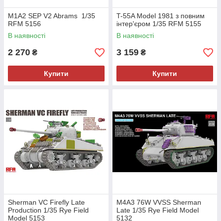
M1A2 SEP V2 Abrams 1/35
T-55A Model 1981 з повним
RFM 5156
інтер'єром 1/35 RFM 5155
В наявності
В наявності
2 270
3 159
₴
₴
Купити
Купити
Sherman VC Firefly Late
M4A3 76W VVSS Sherman
Production 1/35 Rye Field
Late 1/35 Rye Field Model
Model 5153
5132