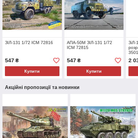
ЗІЛ-131 1/72 ICM 72816
АПА-50М ЗІЛ-131 1/72
ЗіЛ-
ICM 72815
розр
350
547
547
2 0
₴
₴
Купити
Купити
Акційні пропозиції та новинки