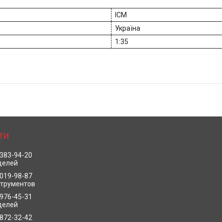
ICM
Україна
1:35
 383-94-20
делей
 019-98-87
струментов
 976-45-31
делей
 872-32-42