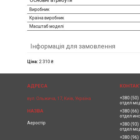
Основні атрибути
Виробник
Країна виробник
Масштаб моделі
Інформація для замовлення
Ціна:
2 310 ₴
+380 (50)
вул. Ольжича, 17, Київ, Україна
отдел мо
+380 (66)
отдел ин
Аеростір
+380 (93)
отдел мо
+380 (96)