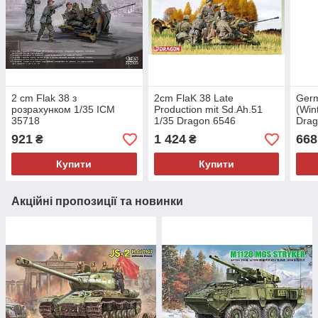
2 cm Flak 38 з
2cm FlaK 38 Late
Germ
розрахунком 1/35 ICM
Production mit Sd.Ah.51
(Win
35718
1/35 Dragon 6546
Drag
921
1 424
668
₴
₴
Купити
Купити
Акційні пропозиції та новинки