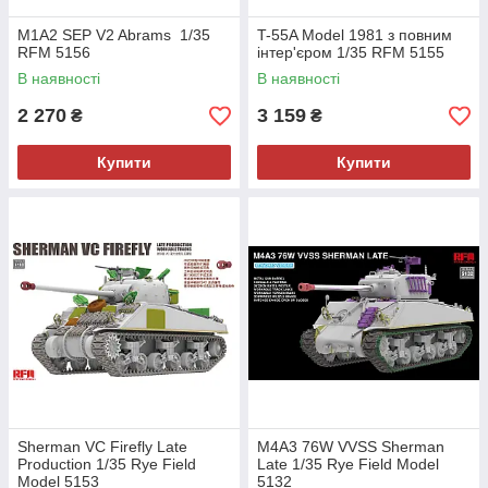
M1A2 SEP V2 Abrams 1/35
T-55A Model 1981 з повним
RFM 5156
інтер'єром 1/35 RFM 5155
В наявності
В наявності
2 270
3 159
₴
₴
Купити
Купити
Sherman VC Firefly Late
M4A3 76W VVSS Sherman
Production 1/35 Rye Field
Late 1/35 Rye Field Model
Model 5153
5132