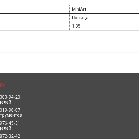
MiniArt
Польща
1:35
 383-94-20
делей
 019-98-87
струментов
 976-45-31
делей
 872-32-42