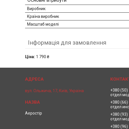
Основні атрибути
Виробник
Країна виробник
Масштаб моделі
Інформація для замовлення
Ціна:
1 790 ₴
+380 (50)
вул. Ольжича, 17, Київ, Україна
отдел мо
+380 (66)
отдел ин
Аеростір
+380 (93)
отдел мо
+380 (96)