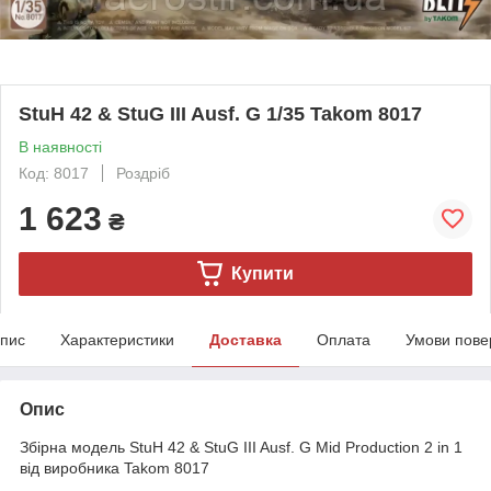
StuH 42 & StuG III Ausf. G 1/35 Takom 8017
В наявності
Код: 8017
Роздріб
1 623
₴
Купити
пис
Характеристики
Доставка
Оплата
Умови пове
Опис
Збірна модель StuH 42 & StuG III Ausf. G Mid Production 2 in 1
від виробника Takom 8017