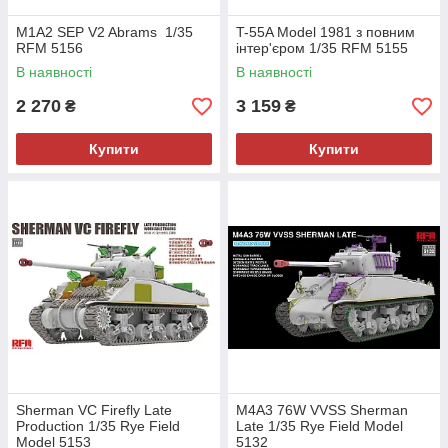
M1A2 SEP V2 Abrams 1/35
T-55A Model 1981 з повним
RFM 5156
інтер'єром 1/35 RFM 5155
В наявності
В наявності
2 270
3 159
₴
₴
Купити
Купити
Sherman VC Firefly Late
M4A3 76W VVSS Sherman
Production 1/35 Rye Field
Late 1/35 Rye Field Model
Model 5153
5132