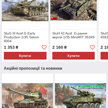
StuG.III Ausf.G Early
StuH 42 Ausf. G.рання
StuG
Production 1/35 Takom
версія 1/35 MiniART 35349
658
8004
1 353
2 160
2 1
₴
₴
Купити
Купити
Акційні пропозиції та новинки