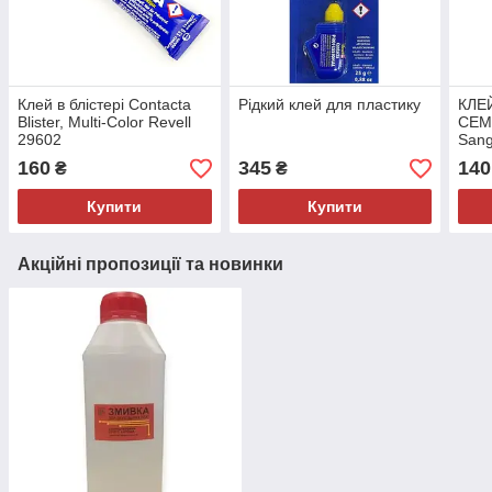
Клей в блістері Contacta
Рідкий клей для пластику
КЛЕ
Blister, Multi-Color Revell
CEM
29602
San
160
345
140
₴
₴
Купити
Купити
Акційні пропозиції та новинки