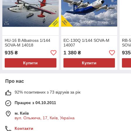
HU-16 B Albatross 1/144
EC-130Q 1/144 SOVA-M
RB-5
SOVA-M 14018
14007
SOV
935
1 380
935
₴
₴
Купити
Купити
Про нас
92% позитивних з 73 відгуків за рік
Працює з 04.10.2011
м. Київ
вул. Ольжича, 17, Київ, Україна
Контакти