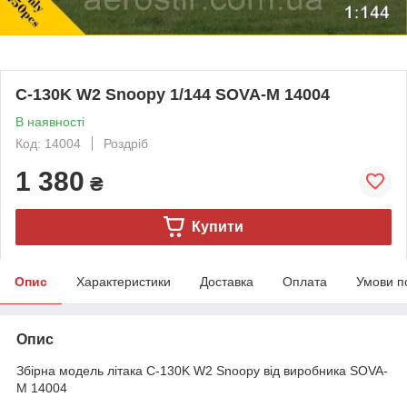
C-130K W2 Snoopy 1/144 SOVA-M 14004
В наявності
Код: 14004
Роздріб
1 380
₴
Купити
Опис
Характеристики
Доставка
Оплата
Умови п
Опис
Збірна модель літака C-130K W2 Snoopy від виробника SOVA-
M 14004