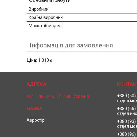
Основні атрибути
Виробник
Країна виробник
Масштаб моделі
Інформація для замовлення
Ціна:
1 310 ₴
+380 (50)
вул. Ольжича, 17, Київ, Україна
отдел мо
+380 (66)
отдел ин
Аеростір
+380 (93)
отдел мо
+380 (96)