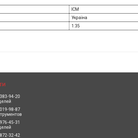
ICM
Україна
1:35
 383-94-20
делей
 019-98-87
струментов
 976-45-31
делей
 872-32-42