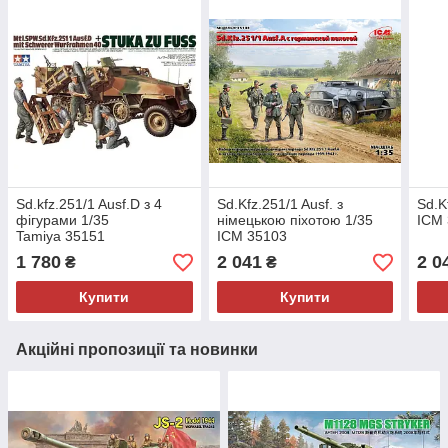
Sd.kfz.251/1 Ausf.D з 4
Sd.Kfz.251/1 Ausf. з
Sd.K
фігурами 1/35
німецькою піхотою 1/35
ICM
Tamiya 35151
ICM 35103
1 780
2 041
2 0
₴
₴
Купити
Купити
Акційні пропозиції та новинки