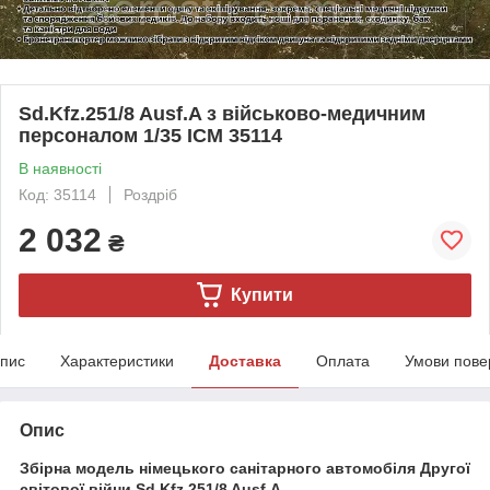
Sd.Kfz.251/8 Ausf.A з військово-медичним
персоналом 1/35 ICM 35114
В наявності
Код: 35114
Роздріб
2 032
₴
Купити
пис
Характеристики
Доставка
Оплата
Умови пове
Опис
Збірна модель німецького санітарного автомобіля Другої
світової війни Sd.Kfz.251/8 Ausf.A