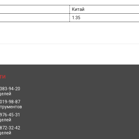
Китай
1:35
 383-94-20
делей
 019-98-87
струментов
 976-45-31
делей
 872-32-42
делей