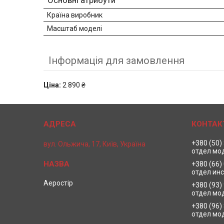
Основні атрибути
Країна виробник
Масштаб моделі
Інформація для замовлення
Ціна:
2 890 ₴
+380 (50)
вул. Ольжича, 17, Київ, Україна
отдел мо
+380 (66)
отдел ин
Аеростір
+380 (93)
отдел мо
+380 (96)
отдел мо