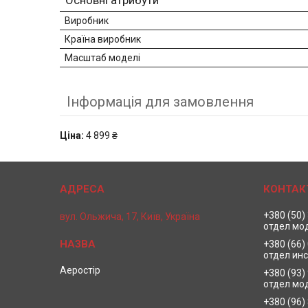
Основні атрибути
Виробник
Країна виробник
Масштаб моделі
Інформація для замовлення
Ціна:
4 899 ₴
+380 (50)
вул. Ольжича, 17, Київ, Україна
отдел мо
+380 (66)
отдел ин
Аеростір
+380 (93)
отдел мо
+380 (96)