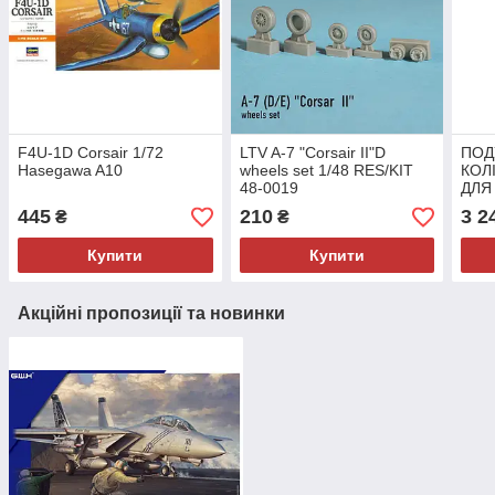
F4U-1D Corsair 1/72
LTV A-7 "Corsair II"D
ПОД
Hasegawa A10
wheels set 1/48 RES/KIT
КОЛ
48-0019
ДЛЯ 
1/48
445
210
3 2
₴
₴
Купити
Купити
Акційні пропозиції та новинки