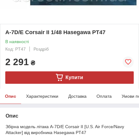
A-7D/E Corsair II 1/48 Hasegawa PT47
В наявності
Код: PT47
Роздріб
2 291
₴
Купити
Опис
Характеристики
Доставка
Оплата
Умови п
Опис
Збірна модель літака A-7D/E Corsair II [U.S. Air Force/Navy
Attacker] від виробника Hasegawa PT47