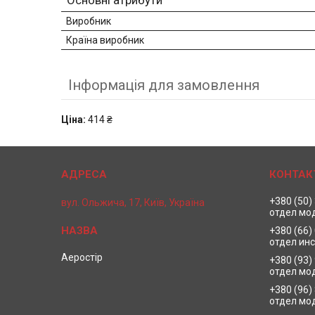
Основні атрибути
Виробник
Країна виробник
Інформація для замовлення
Ціна:
414 ₴
+380 (50)
вул. Ольжича, 17, Київ, Україна
отдел мо
+380 (66)
отдел ин
Аеростір
+380 (93)
отдел мо
+380 (96)
отдел мо