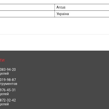
Arcus
Україна
 383-94-20
делей
 019-98-87
струментов
 976-45-31
делей
 872-32-42
делей