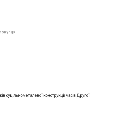
 покупця
в суцільнометалевої конструкції часів Другої