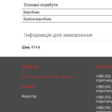
Основні атрибути
Виробник
Країна виробник
Інформація для замовлення
Ціна:
414 ₴
+380 (50)
вул. Ольжича, 17, Київ, Україна
отдел мо
+380 (66)
отдел ин
Аеростір
+380 (93)
отдел мо
+380 (96)
отдел мо