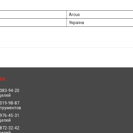
Arcus
Україна
 383-94-20
делей
 019-98-87
струментов
 976-45-31
делей
 872-32-42
делей