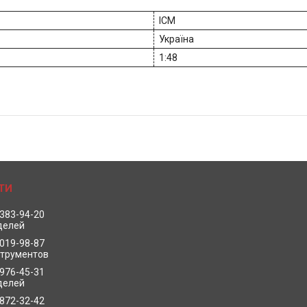
ICM
Україна
1:48
 383-94-20
делей
 019-98-87
струментов
 976-45-31
делей
 872-32-42