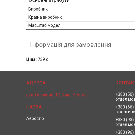
Основні атрибути
Виробник
Країна виробник
Масштаб моделі
Інформація для замовлення
Ціна:
739 ₴
+380 (50)
вул. Ольжича, 17, Київ, Україна
отдел мо
+380 (66)
отдел ин
Аеростір
+380 (93)
отдел мо
+380 (96)