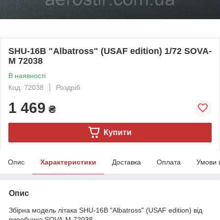
SHU-16B "Albatross" (USAF edition) 1/72 SOVA-
M 72038
В наявності
Код: 72038
Роздріб
1 469
₴
Купити
Опис
Характеристики
Доставка
Оплата
Умови 
Опис
Збірна модель літака SHU-16B "Albatross" (USAF edition) від
виробника SOVA-M 72038