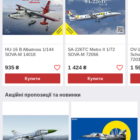
HU-16 B Albatross 1/144
SA-226TC Metro II 1/72
OV-1
SOVA-M 14018
SOVA-M 72066
Scho
720
935
1 424
1 5
₴
₴
Купити
Купити
Акційні пропозиції та новинки