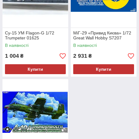
Су-15 УМ Flagon-G 1/72
МіГ-29 «Привид Києва» 1/72
Trumpeter 01625
Great Wall Hobby S7207
В наявності
В наявності
1 004
2 931
₴
₴
Купити
Купити