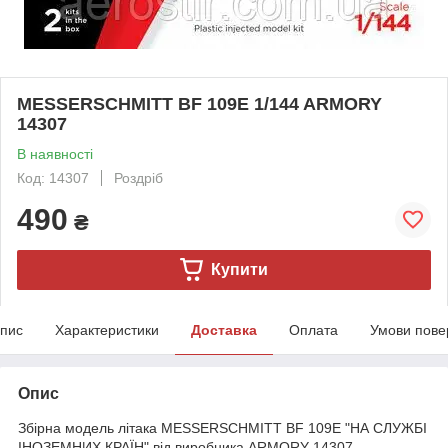
MESSERSCHMITT BF 109E 1/144 ARMORY
14307
В наявності
Код: 14307
Роздріб
490
₴
Купити
пис
Характеристики
Доставка
Оплата
Умови пове
Опис
Збірна модель літака MESSERSCHMITT BF 109E "НА СЛУЖБІ
ІНОЗЕМНИХ КРАЇН" від виробника ARMORY 14307