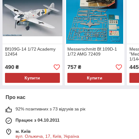
Bf109G-14 1/72 Academy
Messerschmitt Bf.109D-1
Mess
12454
1/72 AMG 72409
"Med
1/14
490
757
445
₴
₴
Купити
Купити
Про нас
92% позитивних з 73 відгуків за рік
Працює з 04.10.2011
м. Київ
вул. Ольжича, 17, Київ, Україна