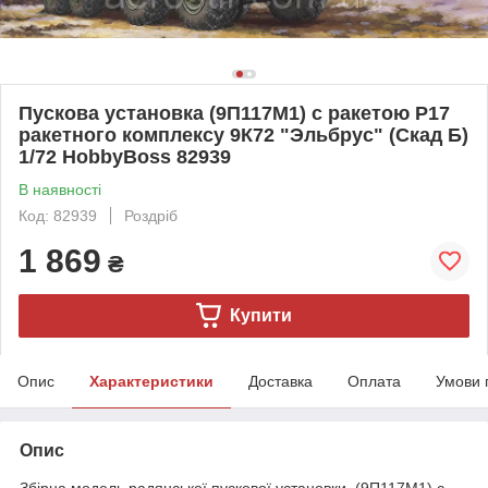
Пускова установка (9П117М1) с ракетою Р17
ракетного комплексу 9К72 "Эльбрус" (Скад Б)
1/72 HobbyBoss 82939
В наявності
Код: 82939
Роздріб
1 869
₴
Купити
Опис
Характеристики
Доставка
Оплата
Умови 
Опис
Збірна модель радянської пускової установки (9П117М1) с