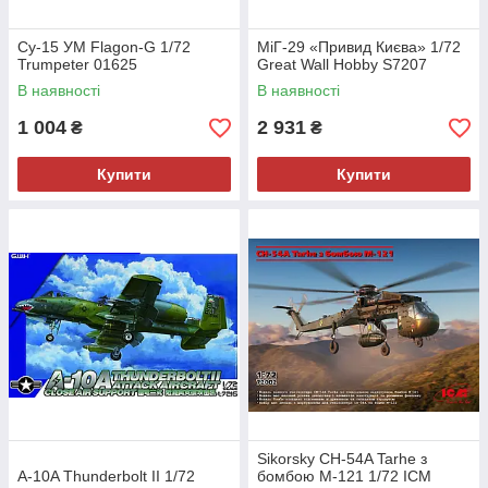
Су-15 УМ Flagon-G 1/72
МіГ-29 «Привид Києва» 1/72
Trumpeter 01625
Great Wall Hobby S7207
В наявності
В наявності
1 004
2 931
₴
₴
Купити
Купити
Sikorsky CH-54A Tarhe з
A-10A Thunderbolt II 1/72
бомбою M-121 1/72 ICM