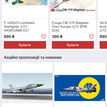
F-104G/S Lockheed,
Fouga CM-170 Magister
Sd.K
Starfighter 1/72
Over Europe 1/72 KPM
Ausf
HASEGAWA D17
0242
1/7
890
390
890
₴
₴
Купити
Купити
Акційні пропозиції та новинки