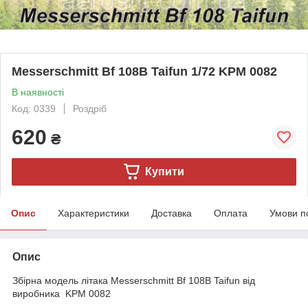
Messerschmitt Bf 108B Taifun 1/72 KPM 0082
В наявності
Код: 0339
Роздріб
620
₴
Купити
Опис
Характеристики
Доставка
Оплата
Умови п
Опис
Збірна модель літака Messerschmitt Bf 108B Taifun від
виробника KPM 0082