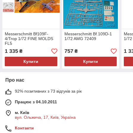
Messerschmitt Bf109F-
Messerschmitt Bf.109D-1
Mess
4/Trop 1/72 FINE MOLDS
1/72 AMG 72409
1/7
FL5
1 335
757
1 3
₴
₴
Купити
Купити
Про нас
92% позитивних з 73 відгуків за рік
Працює з 04.10.2011
м. Київ
вул. Ольжича, 17, Київ, Україна
Контакти