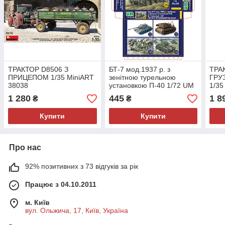
ТРАКТОР D8506 З
БТ-7 мод.1937 р. з
ТРА
ПРИЦЕПОМ 1/35 MiniART
зенітною турельною
ГРУ
38038
установкою П-40 1/72 UM
1/35
238
1 280
445
1 8
₴
₴
Купити
Купити
Про нас
92% позитивних з 73 відгуків за рік
Працює з 04.10.2011
м. Київ
вул. Ольжича, 17, Київ, Україна