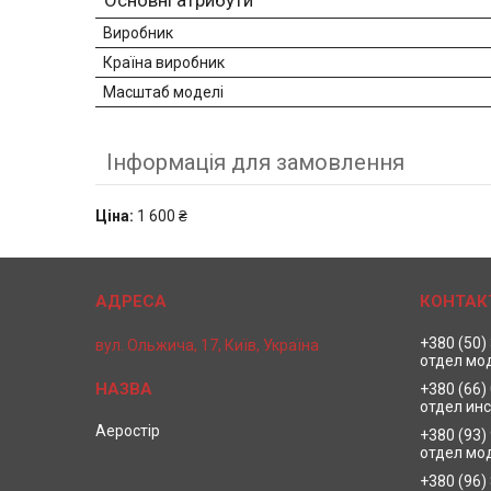
Основні атрибути
Виробник
Країна виробник
Масштаб моделі
Інформація для замовлення
Ціна:
1 600 ₴
+380 (50)
вул. Ольжича, 17, Київ, Україна
отдел мо
+380 (66)
отдел ин
Аеростір
+380 (93)
отдел мо
+380 (96)