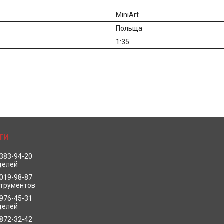
MiniArt
Польща
1:35
 383-94-20
делей
 019-98-87
струментов
 976-45-31
делей
 872-32-42