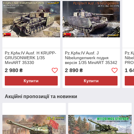
Pz.Kpfw.IV Ausf. H KRUPP-
Pz.Kpfw.IV Ausf. J
Pz.K
GRUSONWERK 1/35
Nibelungenwerk подня
Nibe
MiniART 35330
версія 1/35 MiniART 35342
PRO
1/35
2 980
2 890
1 6
₴
₴
Купити
Купити
Акційні пропозиції та новинки