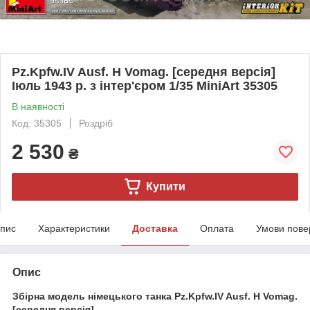
Pz.Kpfw.IV Ausf. H Vomag. [середня версія]
Іюль 1943 р. з інтер'єром 1/35 MiniArt 35305
В наявності
Код: 35305
Роздріб
2 530
₴
Купити
пис
Характеристики
Доставка
Оплата
Умови пове
Опис
Збірна модель німецького танка Pz.Kpfw.IV Ausf. H Vomag.
[середня версія]