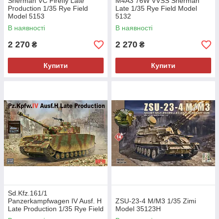
Sherman VC Firefly Late
M4A3 76W VVSS Sherman
Production 1/35 Rye Field
Late 1/35 Rye Field Model
Model 5153
5132
В наявності
В наявності
2 270
2 270
₴
₴
Купити
Купити
Sd.Kfz.161/1
Panzerkampfwagen IV Ausf. H
ZSU-23-4 M/M3 1/35 Zimi
Late Production 1/35 Rye Field
Model 35123H
Model 5127