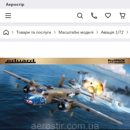
Аеростір
Товари та послуги
Масштабні моделі
Авіація 1/72