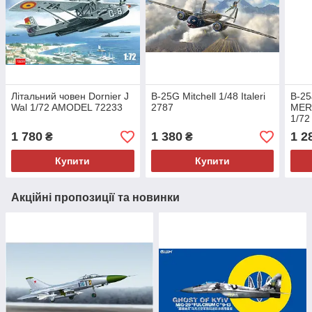
Літальний човен Dornier J
B-25G Mitchell 1/48 Italeri
B-25
Wal 1/72 AMODEL 72233
2787
MERC
1/72
1 780
1 380
1 2
₴
₴
Купити
Купити
Акційні пропозиції та новинки