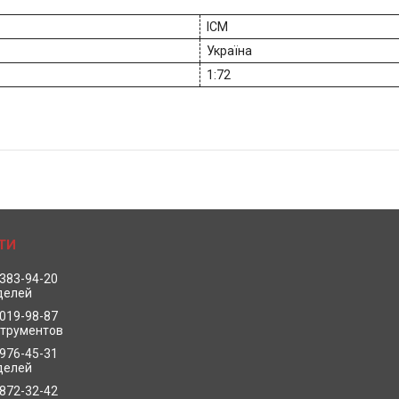
ICM
Україна
1:72
 383-94-20
делей
 019-98-87
струментов
 976-45-31
делей
 872-32-42