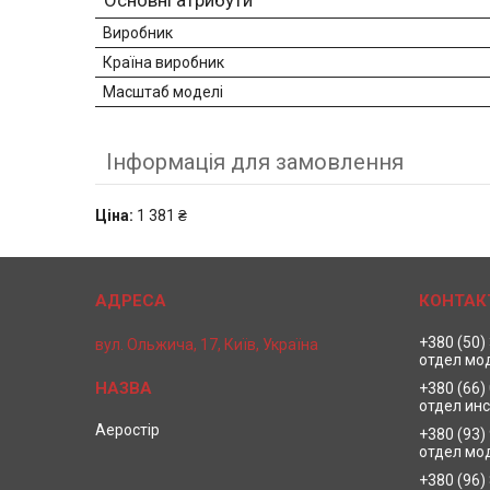
Основні атрибути
Виробник
Країна виробник
Масштаб моделі
Інформація для замовлення
Ціна:
1 381 ₴
+380 (50)
вул. Ольжича, 17, Київ, Україна
отдел мо
+380 (66)
отдел ин
Аеростір
+380 (93)
отдел мо
+380 (96)