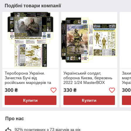
Подібні товари компанії
Тероборона України.
Український солдат,
Захи
Зачистка Бучі від
оборона Києва, березень
март
російських мародерів та
2022 1/24 MasterBOX
Укра
насильників, квітень 2022
24085
Mast
300
330
300
₴
₴
1/35 Мастер Бокс 35226
Купити
Купити
Про нас
92% позитивних з 73 відгуків за рік