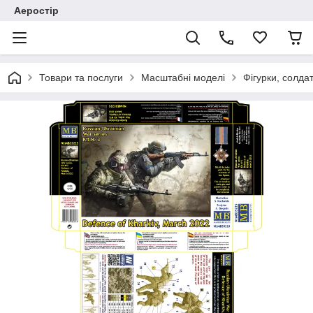
Аеростір
Товари та послуги
Масштабні моделі
Фігурки, солда