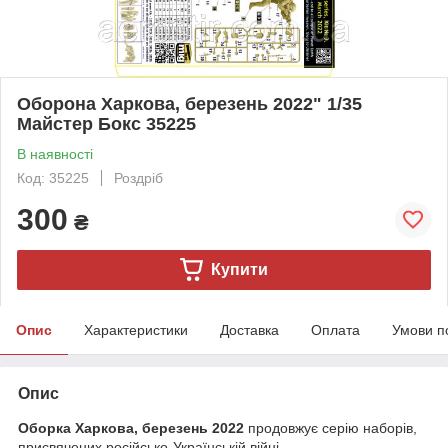
Оборона Харкова, березень 2022" 1/35
Майстер Бокс 35225
В наявності
Код: 35225
Роздріб
300
₴
Купити
Опис
Характеристики
Доставка
Оплата
Умови п
Опис
Оборка Харкова, березень 2022
продовжує серію наборів,
присвячених російсько-Українській війні.