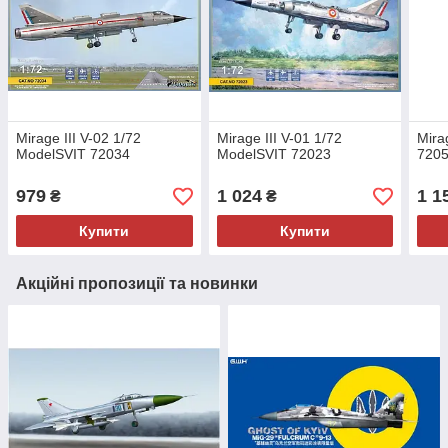
Mirage III V-02 1/72
Mirage III V-01 1/72
Mira
ModelSVIT 72034
ModelSVIT 72023
720
979
1 024
1 1
₴
₴
Купити
Купити
Акційні пропозиції та новинки