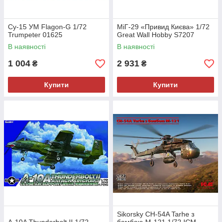
Су-15 УМ Flagon-G 1/72
МіГ-29 «Привид Києва» 1/72
Trumpeter 01625
Great Wall Hobby S7207
В наявності
В наявності
1 004
2 931
₴
₴
Купити
Купити
Sikorsky CH-54A Tarhe з