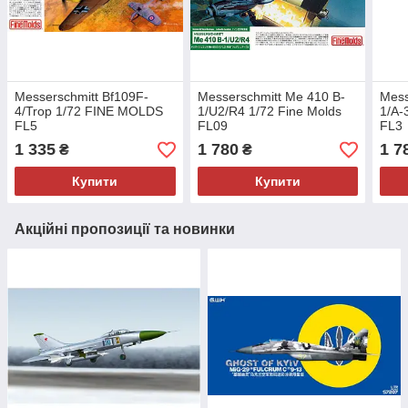
Messerschmitt Bf109F-
Messerschmitt Me 410 B-
Mess
4/Trop 1/72 FINE MOLDS
1/U2/R4 1/72 Fine Molds
1/A-
FL5
FL09
FL3
1 335
1 780
1 7
₴
₴
Купити
Купити
Акційні пропозиції та новинки