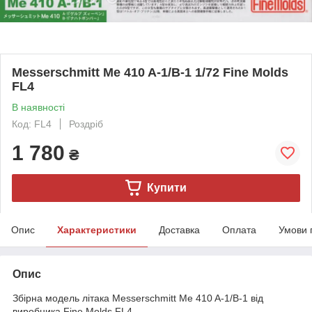
Messerschmitt Me 410 A-1/B-1 1/72 Fine Molds
FL4
В наявності
Код: FL4
Роздріб
1 780
₴
Купити
Опис
Характеристики
Доставка
Оплата
Умови 
Опис
Збірна модель літака Messerschmitt Me 410 A-1/B-1 від
виробника Fine Molds FL4