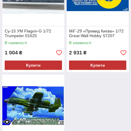
Су-15 УМ Flagon-G 1/72
МіГ-29 «Привид Києва» 1/72
Trumpeter 01625
Great Wall Hobby S7207
В наявності
В наявності
1 004
2 931
₴
₴
Купити
Купити