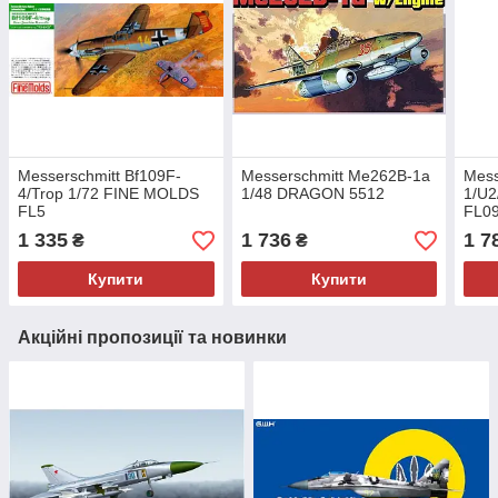
Messerschmitt Bf109F-
Messerschmitt Me262B-1a
Mess
4/Trop 1/72 FINE MOLDS
1/48 DRAGON 5512
1/U2
FL5
FL0
1 335
1 736
1 7
₴
₴
Купити
Купити
Акційні пропозиції та новинки