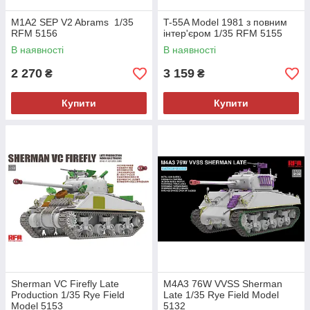
M1A2 SEP V2 Abrams 1/35
T-55A Model 1981 з повним
RFM 5156
інтер'єром 1/35 RFM 5155
В наявності
В наявності
2 270
3 159
₴
₴
Купити
Купити
Sherman VC Firefly Late
M4A3 76W VVSS Sherman
Production 1/35 Rye Field
Late 1/35 Rye Field Model
Model 5153
5132