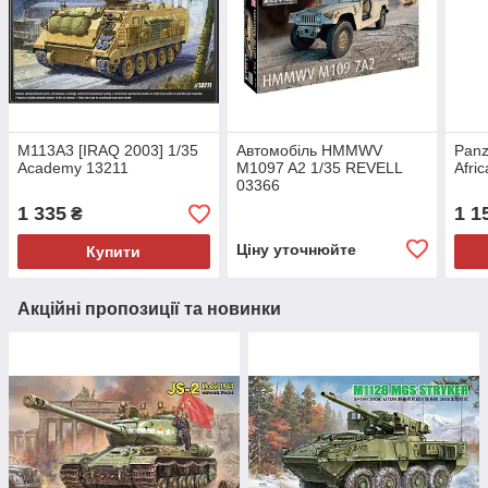
M113A3 [IRAQ 2003] 1/35
Автомобіль HMMWV
Panz
Academy 13211
M1097 A2 1/35 REVELL
Afri
03366
1 335
1 1
₴
Ціну уточнюйте
Купити
Акційні пропозиції та новинки