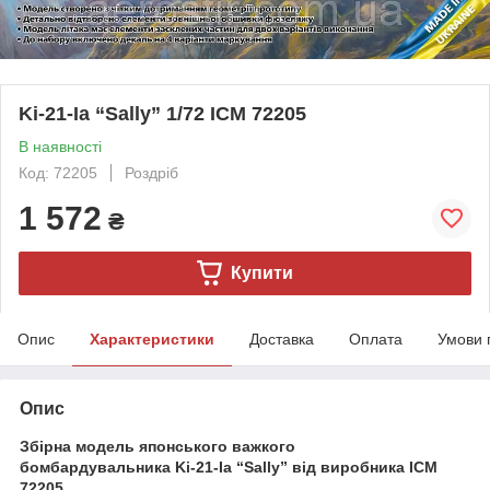
Ki-21-Ia “Sally” 1/72 ICM 72205
В наявності
Код: 72205
Роздріб
1 572
₴
Купити
Опис
Характеристики
Доставка
Оплата
Умови 
Опис
Збірна модель японського важкого
бомбардувальника Ki-21-Ia “Sally” від виробника ICM
72205