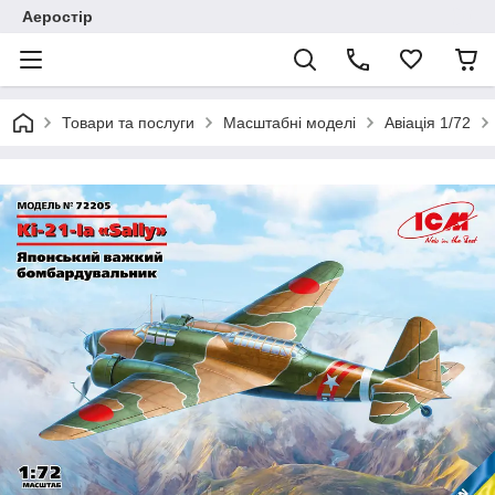
Аеростір
Товари та послуги
Масштабні моделі
Авіація 1/72