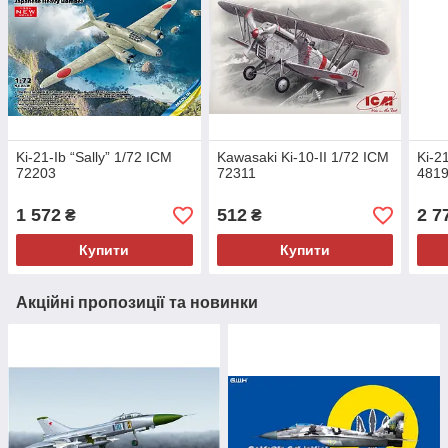
Ki-21-Ib “Sally” 1/72 ICM
Kawasaki Ki-10-II 1/72 ICM
Ki-2
72203
72311
481
1 572
512
2 7
₴
₴
Купити
Купити
Акційні пропозиції та новинки