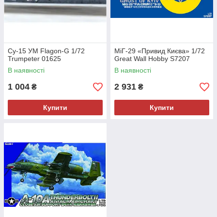
Су-15 УМ Flagon-G 1/72
МіГ-29 «Привид Києва» 1/72
Trumpeter 01625
Great Wall Hobby S7207
В наявності
В наявності
1 004
2 931
₴
₴
Купити
Купити