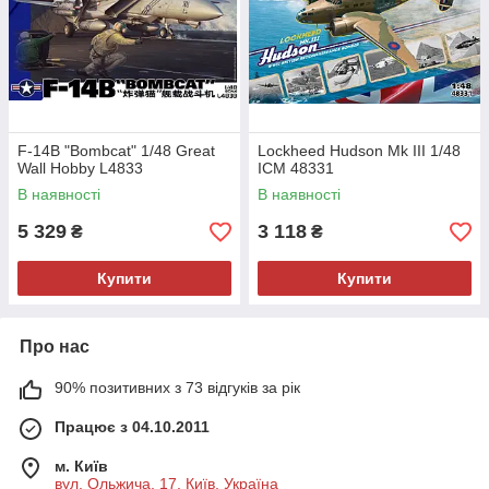
F-14B "Bombcat" 1/48 Great
Lockheed Hudson Mk III 1/48
Wall Hobby L4833
ICM 48331
В наявності
В наявності
5 329
3 118
₴
₴
Купити
Купити
Про нас
90% позитивних з 73 відгуків за рік
Працює з 04.10.2011
м. Київ
вул. Ольжича, 17, Київ, Україна