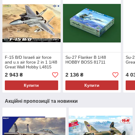
F-15 B/D Israeli air force
Su-27 Flanker B 1/48
Su-2
and u.s air force 2 in 1 1/48
HOBBY BOSS 81711
Grea
Great Wall Hobby L4815
2 943
2 136
4 0
₴
₴
Купити
Купити
Акційні пропозиції та новинки