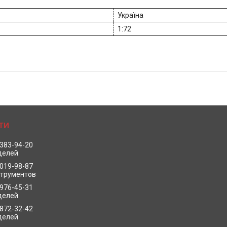
Україна
1:72
 383-94-20
делей
 019-98-87
струментов
 976-45-31
делей
 872-32-42
делей