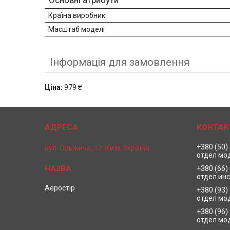
Основні атрибути
Країна виробник
Масштаб моделі
Інформація для замовлення
Ціна:
979 ₴
+380 (50)
вул. Ольжича, 17, Київ, Україна
отдел мо
+380 (66)
отдел ин
Аеростір
+380 (93)
отдел мо
+380 (96)
отдел мо