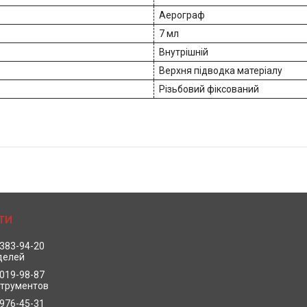
Аерограф
7 мл
Внутрішній
Верхня підводка матеріалу
Різьбовий фіксований
 383-94-20
делей
 019-98-87
струментов
 976-45-31