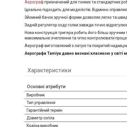
Аерограф
призначений для тонких та стандартних ро
Ідеально підходить для моделістів. Відмінно справляєт
Зйомний бачок зручної форми дозволяє легко та швид
Задній регулятор ходу голки завжди точно відрегулює 
Нова конструкція тригера робить його більш зручним 
максимальне зчеплення та чітко контролювати проце
Аерограф виготовлений з латуні та покритий надміцни
Аерографи Tamiya давно визнані класикою у світі 
Характеристики
Основні атрибути
Виробник
Тип управління
Гарантійний термін
Діаметр сопла
Країна виробник