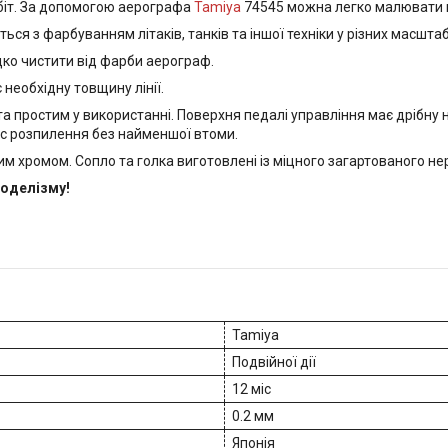
біт. За допомогою аерографа
Tamiya
74545 можна легко малювати на
ься з фарбуванням літаків, танків та іншої техніки у різних масштаб
ко чистити від фарби аерограф.
необхідну товщину лінії.
та простим у використанні. Поверхня педалі управління має дрібну 
с розпилення без найменшої втоми.
м хромом. Сопло та голка виготовлені із міцного загартованого н
моделізму!
Tamiya
Подвійної дії
12 міс
0.2 мм
Японія