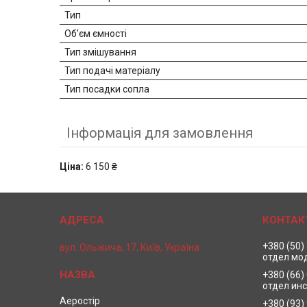
Тип
Об'єм ємності
Тип змішування
Тип подачі матеріалу
Тип посадки сопла
Інформація для замовлення
Ціна:
6 150 ₴
+380 (50)
вул. Ольжича, 17, Київ, Україна
отдел мо
+380 (66)
отдел ин
Аеростір
+380 (93)