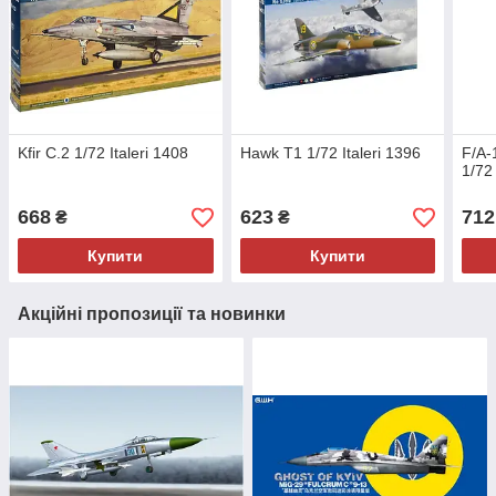
Kfir C.2 1/72 Italeri 1408
Hawk T1 1/72 Italeri 1396
F/A-
1/72 
668
623
712
₴
₴
Купити
Купити
Акційні пропозиції та новинки