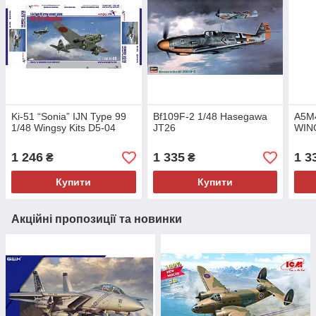
Ki-51 “Sonia” IJN Type 99
Bf109F-2 1/48 Hasegawa
A5M4
1/48 Wingsy Kits D5-04
JT26
WIN
1 246
1 335
1 3
₴
₴
Купити
Купити
Акційні пропозиції та новинки