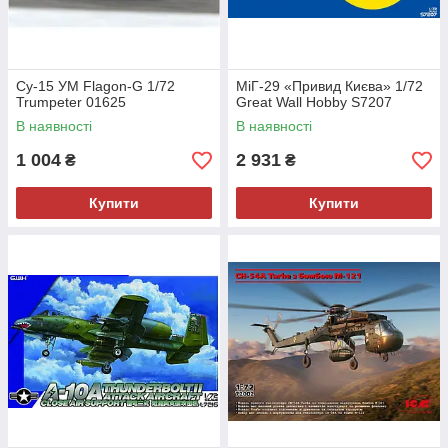
Су-15 УМ Flagon-G 1/72
МіГ-29 «Привид Києва» 1/72
Trumpeter 01625
Great Wall Hobby S7207
В наявності
В наявності
1 004
2 931
₴
₴
Купити
Купити