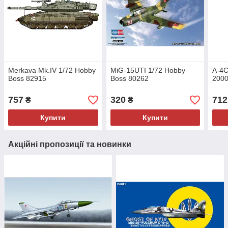
Merkava Mk.IV 1/72 Hobby
MiG-15UTI 1/72 Hobby
A-4C
Boss 82915
Boss 80262
2000
757
320
712
₴
₴
Купити
Купити
Акційні пропозиції та новинки