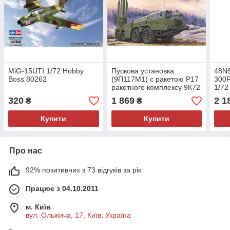
MiG-15UTI 1/72 Hobby
Пускова установка
48N6
Boss 80262
(9П117М1) с ракетою Р17
300
ракетного комплексу 9К72
1/72
"Эльбрус" (Скад Б) 1/72
320
1 869
2 1
₴
₴
HobbyBoss 82939
Купити
Купити
Про нас
92% позитивних з 73 відгуків за рік
Працює з 04.10.2011
м. Київ
вул. Ольжича, 17, Київ, Україна