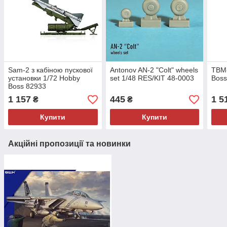
Sam-2 з кабіною пускової
Antonov AN-2 "Colt" wheels
TBM-
установки 1/72 Hobby
set 1/48 RES/KIT 48-0003
Boss
Boss 82933
1 157
445
1 5
₴
₴
Купити
Купити
Акційні пропозиції та новинки