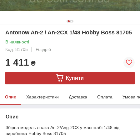
Antonow An-2 / An-2CX 1/48 Hobby Boss 81705
В наявності
Код: 81705
Роздріб
1 411
₴
Купити
Опис
Характеристики
Доставка
Оплата
Умови п
Опис
Збірна модель літака An-2/Ang-2CX у масштабі 1/48 від
виробника Hobby Boss 81705