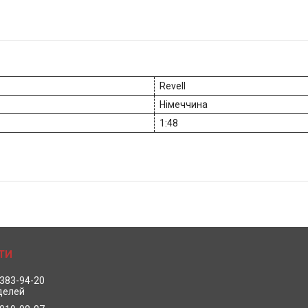
Revell
Німеччина
1:48
 383-94-20
делей