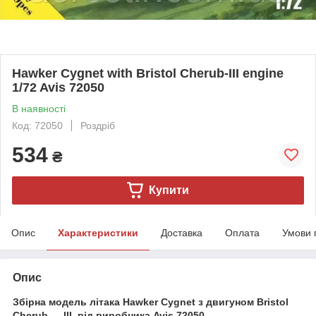
Hawker Cygnet with Bristol Cherub-III engine
1/72 Avis 72050
В наявності
Код: 72050
Роздріб
534
₴
Купити
Опис
Характеристики
Доставка
Оплата
Умови 
Опис
Збірна модель літака Hawker Cygnet з двигуном Bristol
Cherub — III від виробника Avis 72050