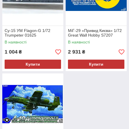
Су-15 УМ Flagon-G 1/72
МіГ-29 «Привид Києва» 1/72
Trumpeter 01625
Great Wall Hobby S7207
В наявності
В наявності
1 004
2 931
₴
₴
Купити
Купити